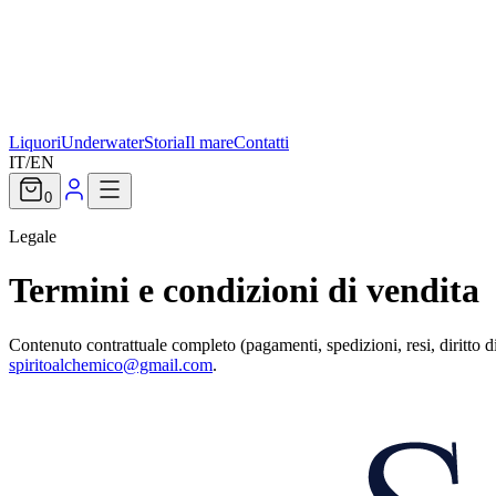
Liquori
Underwater
Storia
Il mare
Contatti
IT
/
EN
0
Legale
Termini e condizioni di vendita
Contenuto contrattuale completo (pagamenti, spedizioni, resi, diritto 
spiritoalchemico@gmail.com
.