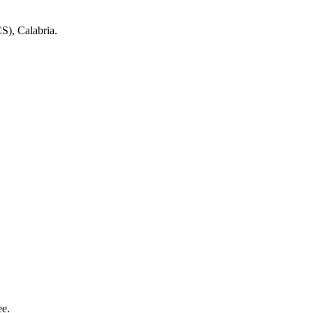
CS), Calabria.
ee.